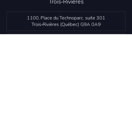
Trois‑Rivières
1100, Place du Technoparc, suite 301
Trois‑Rivières (Québec) G9A 0A9
819 374-4061
info@idetr.com
NOUS JOINDRE