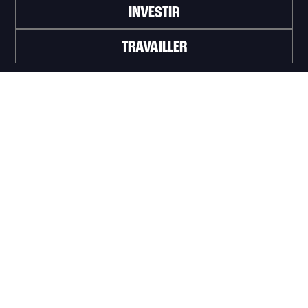
INVESTIR
TRAVAILLER
ABONNEZ-VOUS À L'INFOLETTRE
>
Portail officiel de la Ville de Trois-Rivières
Innovation et Développement économique
Trois‑Rivières
1100, Place du Technoparc, suite 301
Trois‑Rivières (Québec) G9A 0A9