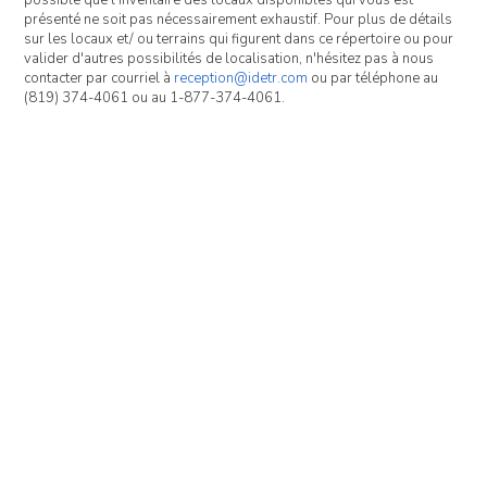
possible que l'inventaire des locaux disponibles qui vous est
présenté ne soit pas nécessairement exhaustif. Pour plus de détails
sur les locaux et/ ou terrains qui figurent dans ce répertoire ou pour
valider d'autres possibilités de localisation, n'hésitez pas à nous
contacter par courriel à
reception@idetr.com
ou par téléphone au
(819) 374-4061 ou au 1-877-374-4061.