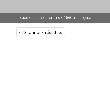
accueil
▪
locaux et terrains
▪
1660, rue royale
Retour aux résultats