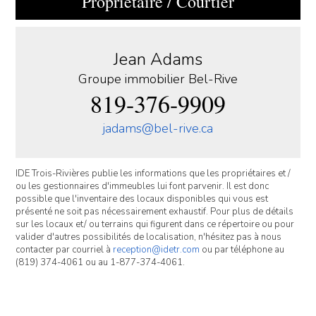
Propriétaire / Courtier
Jean Adams
Groupe immobilier Bel-Rive
819-376-9909
jadams@bel-rive.ca
IDE Trois-Rivières publie les informations que les propriétaires et /
ou les gestionnaires d'immeubles lui font parvenir. Il est donc
possible que l'inventaire des locaux disponibles qui vous est
présenté ne soit pas nécessairement exhaustif. Pour plus de détails
sur les locaux et/ ou terrains qui figurent dans ce répertoire ou pour
valider d'autres possibilités de localisation, n'hésitez pas à nous
contacter par courriel à
reception@idetr.com
ou par téléphone au
(819) 374-4061 ou au 1-877-374-4061.