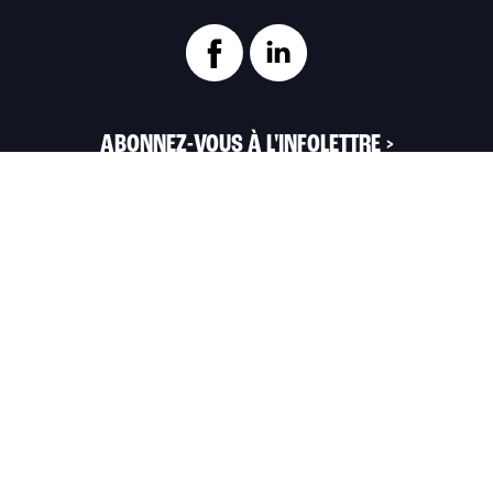
ABONNEZ-VOUS À L'INFOLETTRE
>
Portail officiel de la Ville de Trois-Rivières
Innovation et Développement économique
Trois‑Rivières
1100, Place du Technoparc, suite 301
Trois‑Rivières (Québec) G9A 0A9
819 374-4061
info@idetr.com