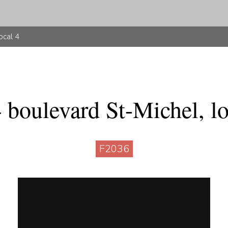
ocal 4
 boulevard St-Michel, lo
F2036