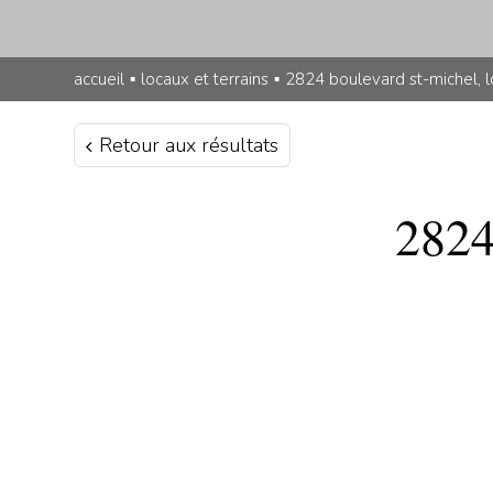
accueil
▪
locaux et terrains
▪
2824 boulevard st-michel, l
Retour aux résultats
2824