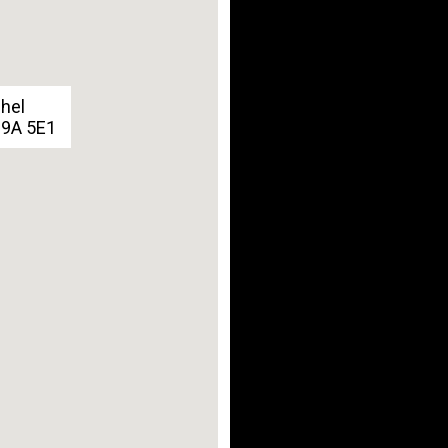
chel
G9A 5E1