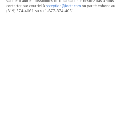
valider d'autres possibilités de localisation, n'hésitez pas à nous
contacter par courriel à
reception@idetr.com
ou par téléphone au
(819) 374-4061 ou au 1-877-374-4061.