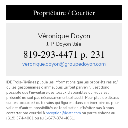
Propriétaire / Courtier
Véronique Doyon
J. P. Doyon ltée
819-293-4471 p. 231
veronique.doyon@groupedoyon.com
IDE Trois-Rivières publie les informations que les propriétaires et /
ou les gestionnaires d'immeubles lui font parvenir. Il est donc
possible que l'inventaire des locaux disponibles qui vous est
présenté ne soit pas nécessairement exhaustif. Pour plus de détails
sur les locaux et/ ou terrains qui figurent dans ce répertoire ou pour
valider d'autres possibilités de localisation, n'hésitez pas à nous
contacter par courriel à
reception@idetr.com
ou par téléphone au
(819) 374-4061 ou au 1-877-374-4061.