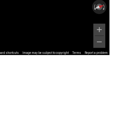
ard shortcuts
Image may be subject to copyright
Terms
Report a problem