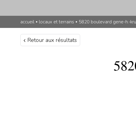
accueil
▪
locaux et terrains
▪
5820 boulevard gene-h.-kr
Retour aux résultats
582