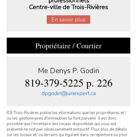
professionnels
Centre-ville de Trois-Rivières
En savoir plus
Propriétaire / Courtier
Me Denys P. Godin
819-379-5225 p. 226
dpgodin@juriexpert.ca
IDE Trois-Rivières publie les informations que les propriétaires et /
ou les gestionnaires d'immeubles lui font parvenir. Il est donc
possible que l'inventaire des locaux disponibles qui vous est
présenté ne soit pas nécessairement exhaustif. Pour plus de détails
sur les locaux et/ ou terrains qui figurent dans ce répertoire ou pour