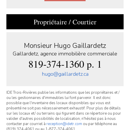
Propriétaire / Courtier
Monsieur Hugo Gaillardetz
Gaillardetz, agence immobilière commerciale
819-374-1360 p. 1
hugo@gaillardetz.ca
IDE Trois-Rivières publie les informations que les propriétaires et /
ou les gestionnaires d'immeubles lui font parvenir. Il est donc
possible que l'inventaire des locaux disponibles qui vous est
présenté ne soit pas nécessairement exhaustif. Pour plus de détails
sur les locaux et/ ou terrains qui figurent dans ce répertoire ou pour
valider d'autres possibilités de localisation, n'hésitez pas à nous
contacter par courriel à
reception@idetr.com
ou par téléphone au
(819) 374-4061 ou au 1-877-374-4061.