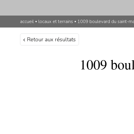
accueil
▪
locaux et terrains
▪
1009 boulevard du saint-ma
Retour aux résultats
1009 boul