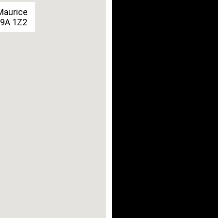
Maurice
G9A 1Z2