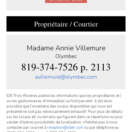
Propriétaire / Courtier
Madame Annie Villemure
Olymbec
819-374-7526 p. 2113
avillemure@olymbec.com
IDE Trois-Rivières publie les informations que les propriétaires et /
ou les gestionnaires d'immeubles lui font parvenir. Il est donc
possible que l'inventaire des locaux disponibles qui vous est
présenté ne soit pas nécessairement exhaustif. Pour plus de détails
sur les locaux et/ ou terrains qui figurent dans ce répertoire ou pour
valider d'autres possibilités de localisation, n'hésitez pas à nous
contacter par courriel à
reception@idetr.com
ou par téléphone au