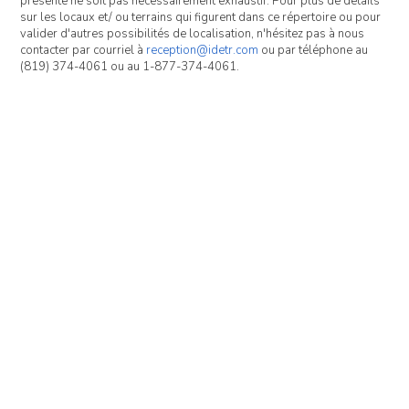
présenté ne soit pas nécessairement exhaustif. Pour plus de détails
sur les locaux et/ ou terrains qui figurent dans ce répertoire ou pour
valider d'autres possibilités de localisation, n'hésitez pas à nous
contacter par courriel à
reception@idetr.com
ou par téléphone au
(819) 374-4061 ou au 1-877-374-4061.