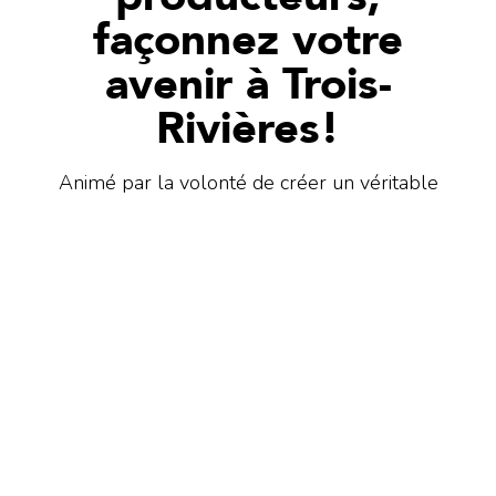
façonnez votre
avenir à Trois-
Rivières!
Animé par la volonté de créer un véritable
concentrateur d’expertises agroalimentaires, le
centre d’innovation agroalimentaire L’Ouvrage
rassemble des acteurs travaillant en symbiose
autour de trois volets :
transformation,
expérimentation et commercialisation
. Des
artisans passionnés, de la terre à l’assiette, sont
l’essence de l’Ouvrage.
Contactez-nous
dès maintenant pour discuter de
votre futur emplacement et des incitatifs
disponibles.