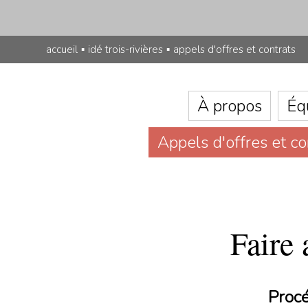
accueil
▪
idé trois-rivières
▪
appels d'offres et contrats
À propos
Éq
Appels d'offres et co
Faire 
Procé