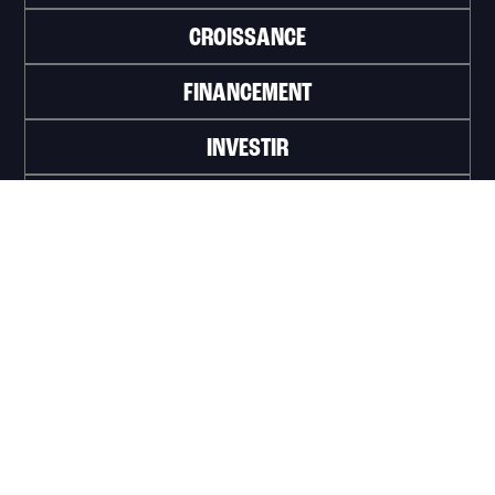
CROISSANCE
FINANCEMENT
INVESTIR
TRAVAILLER
ABONNEZ-VOUS À L'INFOLETTRE
>
Portail officiel de la Ville de Trois-Rivières
Innovation et Développement économique