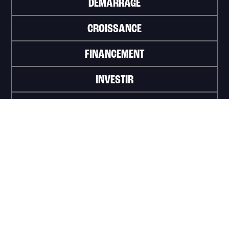
DÉMARRAGE
CROISSANCE
FINANCEMENT
INVESTIR
TRAVAILLER
ABONNEZ-VOUS À L'INFOLETTRE
>
Portail officiel de la Ville de Trois-Rivières