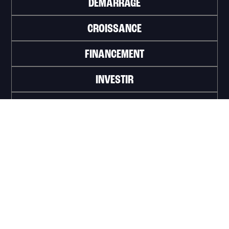
DÉMARRAGE
CROISSANCE
FINANCEMENT
INVESTIR
TRAVAILLER
ABONNEZ-VOUS À L'INFOLETTRE
>
Portail officiel de la Ville de Trois-Rivières