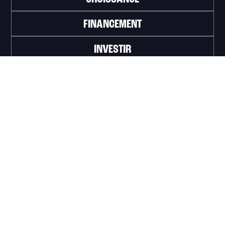
FINANCEMENT
INVESTIR
TRAVAILLER
ABONNEZ-VOUS À L'INFOLETTRE
>
Portail officiel de la Ville de Trois-Rivières
Innovation et Développement économique
Trois‑Rivières