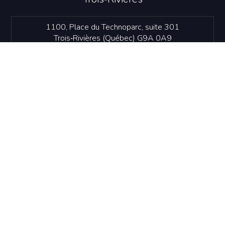
1100, Place du Technoparc, suite 301
Trois‑Rivières (Québec) G9A 0A9
819 374-4061
info@idetr.com
NOUS JOINDRE