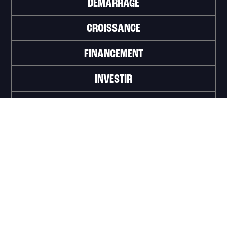
DÉMARRAGE
CROISSANCE
FINANCEMENT
INVESTIR
TRAVAILLER
ABONNEZ-VOUS À L'INFOLETTRE
>
Portail officiel de la Ville de Trois-Rivières