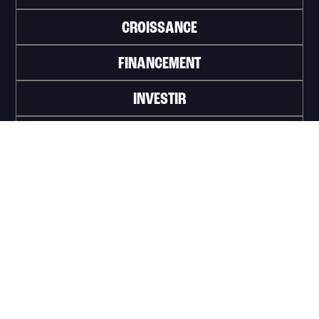
CROISSANCE
FINANCEMENT
INVESTIR
TRAVAILLER
ABONNEZ-VOUS À L'INFOLETTRE
>
Portail officiel de la Ville de Trois-Rivières
Innovation et Développement économique