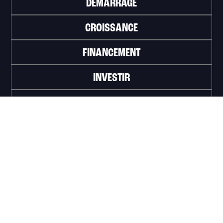
DÉMARRAGE
CROISSANCE
FINANCEMENT
INVESTIR
TRAVAILLER
ABONNEZ-VOUS À L'INFOLETTRE
>
Portail officiel de la Ville de Trois-Rivières