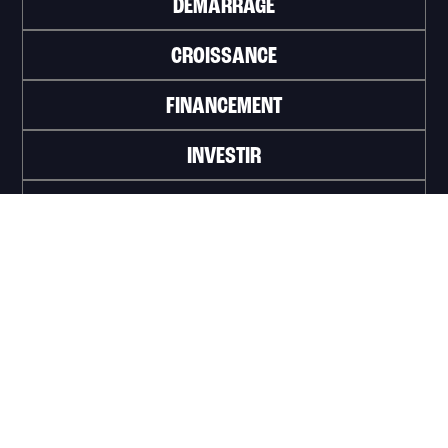
DÉMARRAGE
CROISSANCE
FINANCEMENT
INVESTIR
TRAVAILLER
ABONNEZ-VOUS À L'INFOLETTRE
>
Portail officiel de la Ville de Trois-Rivières