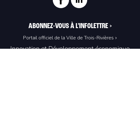
ABONNEZ-VOUS À L'INFOLETTRE
>
Portail officiel de la Ville de Trois-Rivières
Innovation et Développement économique
Trois‑Rivières
1100, Place du Technoparc, suite 301
Trois‑Rivières (Québec) G9A 0A9
819 374-4061
info@idetr.com