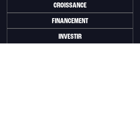
CROISSANCE
FINANCEMENT
INVESTIR
TRAVAILLER
ABONNEZ-VOUS À L'INFOLETTRE
>
Portail officiel de la Ville de Trois-Rivières
Innovation et Développement économique
Trois‑Rivières