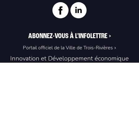
ABONNEZ-VOUS À L'INFOLETTRE
>
Portail officiel de la Ville de Trois-Rivières
Innovation et Développement économique
Trois‑Rivières
1100, Place du Technoparc, suite 301
Trois‑Rivières (Québec) G9A 0A9
819 374-4061
info@idetr.com