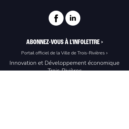
ABONNEZ-VOUS À L'INFOLETTRE
>
Portail officiel de la Ville de Trois-Rivières
Innovation et Développement économique
Trois‑Rivières
1100, Place du Technoparc, suite 301
Trois‑Rivières (Québec) G9A 0A9
819 374-4061
info@idetr.com