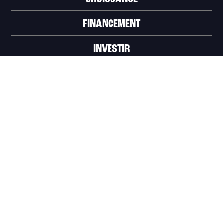
FINANCEMENT
INVESTIR
TRAVAILLER
ABONNEZ-VOUS À L'INFOLETTRE
>
Portail officiel de la Ville de Trois-Rivières
Innovation et Développement économique
Trois‑Rivières