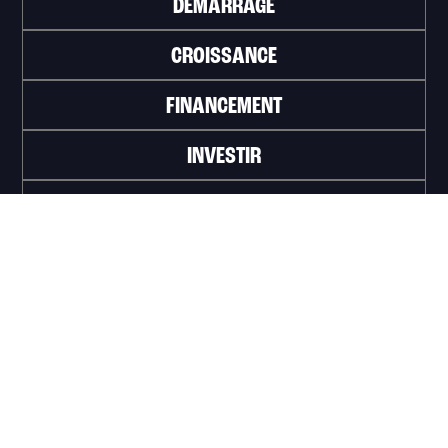
DÉMARRAGE
CROISSANCE
FINANCEMENT
INVESTIR
TRAVAILLER
ABONNEZ-VOUS À L'INFOLETTRE
>
Portail officiel de la Ville de Trois-Rivières