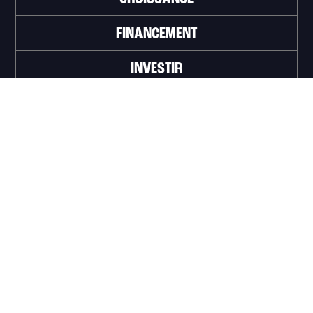
FINANCEMENT
INVESTIR
TRAVAILLER
ABONNEZ-VOUS À L'INFOLETTRE
>
Portail officiel de la Ville de Trois-Rivières
Innovation et Développement économique
Trois‑Rivières