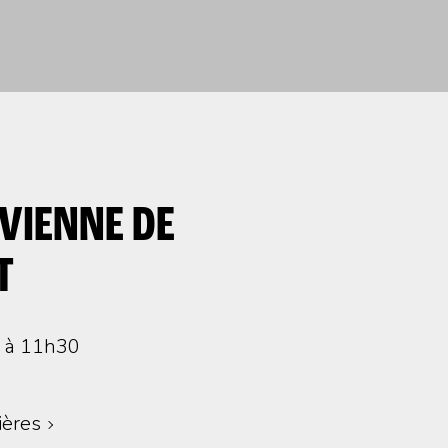
UVIENNE DE
T
0 à 11h30
ières