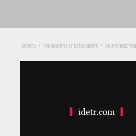
ACCUEIL
FORMATIONS ET ÉVÉNEMENTS
4E JOURNÉE TRI
▪
▪