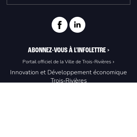
ABONNEZ-VOUS À L'INFOLETTRE
>
Portail officiel de la Ville de Trois-Rivières
Innovation et Développement économique
Trois‑Rivières
1100, Place du Technoparc, suite 301
Trois‑Rivières (Québec) G9A 0A9
819 374-4061