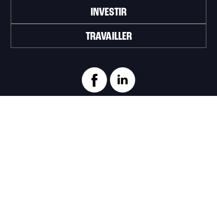
INVESTIR
TRAVAILLER
ABONNEZ-VOUS À L'INFOLETTRE
>
Portail officiel de la Ville de Trois-Rivières
Innovation et Développement économique
Trois‑Rivières
1100, Place du Technoparc, suite 301
Trois‑Rivières (Québec) G9A 0A9