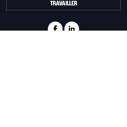
TRAVAILLER
ABONNEZ-VOUS À L'INFOLETTRE
>
Portail officiel de la Ville de Trois-Rivières
Innovation et Développement économique
Trois‑Rivières
1100, Place du Technoparc, suite 301
Trois‑Rivières (Québec) G9A 0A9
819 374-4061