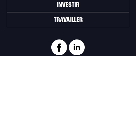
INVESTIR
TRAVAILLER
ABONNEZ-VOUS À L'INFOLETTRE
>
Portail officiel de la Ville de Trois-Rivières
Innovation et Développement économique
Trois‑Rivières
1100, Place du Technoparc, suite 301
Trois‑Rivières (Québec) G9A 0A9