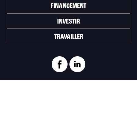
FINANCEMENT
INVESTIR
TRAVAILLER
ABONNEZ-VOUS À L'INFOLETTRE
>
Portail officiel de la Ville de Trois-Rivières
Innovation et Développement économique
Trois‑Rivières
1100, Place du Technoparc, suite 301