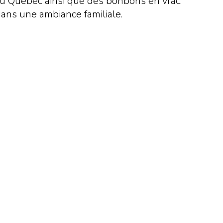
du Québec ainsi que des bonbons en vrac.
dans une ambiance familiale.