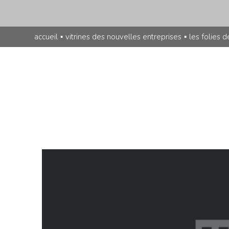
accueil
▪
vitrines des nouvelles entreprises
▪
les folies d