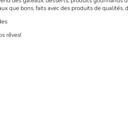
t vend des gâteaux, desserts, produits gourmands 
ux que bons, faits avec des produits de qualités, 
des
os rêves!