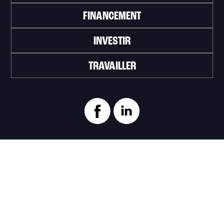
FINANCEMENT
INVESTIR
TRAVAILLER
ABONNEZ-VOUS À L'INFOLETTRE
>
Portail officiel de la Ville de Trois-Rivières
Innovation et Développement économique
Trois‑Rivières