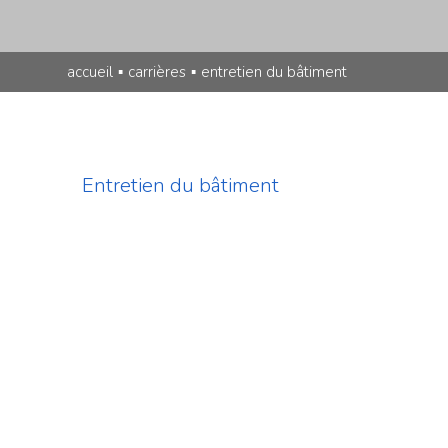
accueil
▪
carrières
▪
entretien du bâtiment
Entretien du bâtiment