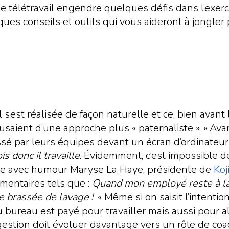
e télétravail engendre quelques défis dans l’exerc
lques conseils et outils qui vous aideront à jongler 
il s’est réalisée de façon naturelle et ce, bien avan
saient d’une approche plus « paternaliste ». « Avan
ssé par leurs équipes devant un écran d’ordinateu
ois donc il travaille
. Évidemment, c’est impossible d
age avec humour Maryse La Haye, présidente de
Koj
mentaires tels que :
Quand mon employé reste à la ma
e brassée de lavage !
« Même si on saisit l’intentio
 bureau est payé pour travailler mais aussi pour a
estion doit évoluer davantage vers un rôle de coach