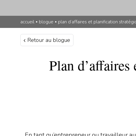
accueil
▪
blogue
▪
plan d’affaires et planification stratégi
Retour au blogue
Plan d’affaires 
En tant qu’entrepreneur ou travailleur a