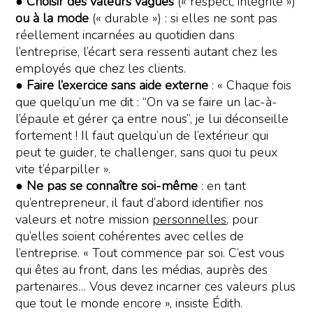
●
Choisir des valeurs vagues
(« respect, intégrité »)
ou à la mode
(« durable ») : si elles ne sont pas
réellement incarnées au quotidien dans
l’entreprise, l’écart sera ressenti autant chez les
employés que chez les clients.
●
Faire l’exercice sans aide externe
: « Chaque fois
que quelqu’un me dit : “On va se faire un lac-à-
l’épaule et gérer ça entre nous”, je lui déconseille
fortement ! Il faut quelqu’un de l’extérieur qui
peut te guider, te challenger, sans quoi tu peux
vite t’éparpiller ».
●
Ne pas se connaître soi-même
: en tant
qu’entrepreneur, il faut d’abord identifier nos
valeurs et notre mission
personnelles
, pour
qu’elles soient cohérentes avec celles de
l’entreprise. « Tout commence par soi. C’est vous
qui êtes au front, dans les médias, auprès des
partenaires… Vous devez incarner ces valeurs plus
que tout le monde encore », insiste Édith.