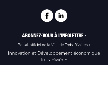
ABONNEZ-VOUS À L'INFOLETTRE
>
Portail officiel de la Ville de Trois-Rivières
Innovation et Développement économique
Trois‑Rivières
1100, Place du Technoparc, suite 301
Trois‑Rivières (Québec) G9A 0A9
819 374-4061
info@idetr.com