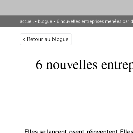
accueil
▪
blogue
▪
6 nouvelles entreprises menées par d
Retour au blogue
6 nouvelles entre
Elles se lancent, osent, réinventent. Elles