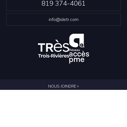
819 374-4061
info@idetr.com
NOUS JOINDRE
Politique de confidentialité
© Innovation et Développement économique Trois-
Rivières
Conception Web
::
Propulsé par