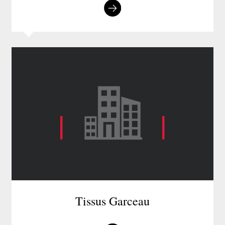
Participer
Tissus Garceau