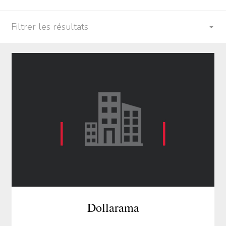
Filtrer les résultats
Catégories
Dollarama