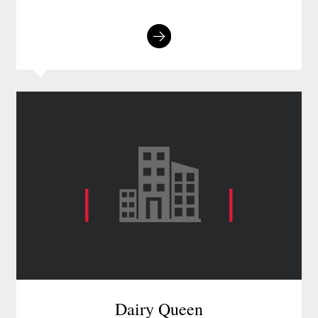
Participer
Dairy Queen