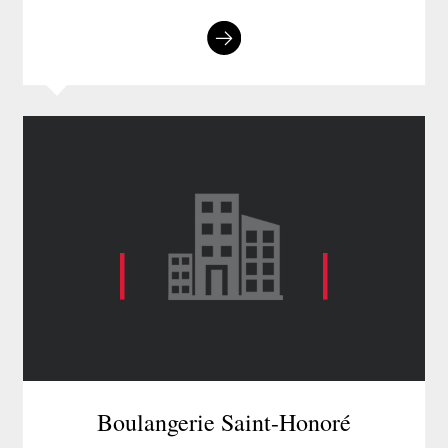
Participer
Boulangerie Saint-Honoré