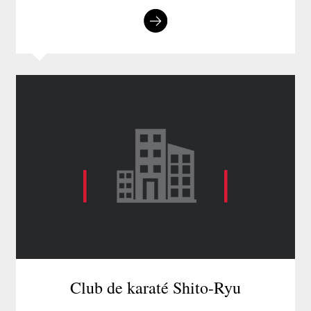
Participer
Club de karaté Shito-Ryu