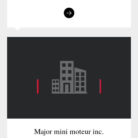
Participer
Major mini moteur inc.