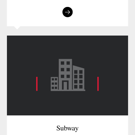
Participer
Subway