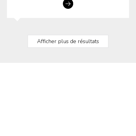
Participer
Afficher plus de résultats