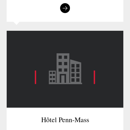
Participer
Hôtel Penn-Mass