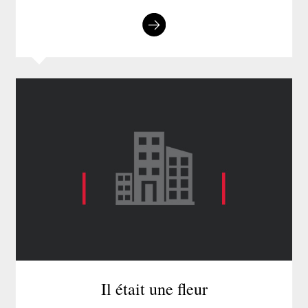
Participer
Il était une fleur