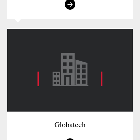
Participer
Globatech